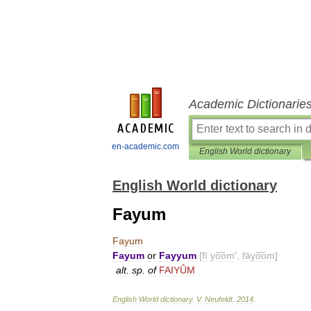
Academic Dictionarie
en-academic.com
English World dictionary
English World dictionary
Fayum
Fayum
Fayum
or
Fayyum
[
fī
yo͞om
′,
fāyo͞om
]
alt
.
sp
.
of
FAIYÛM
English
World
dictionary
.
V
.
Neufeldt
.
2014
.