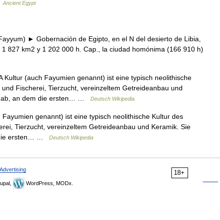
…
Ancient Egypt
 Fayyum) ► Gobernación de Egipto, en el N del desierto de Libia,
; 1 827 km2 y 1 202 000 h. Cap., la ciudad homónima (166 910 h)
Kultur (auch Fayumien genannt) ist eine typisch neolithische
 und Fischerei, Tierzucht, vereinzeltem Getreideanbau und
rt ab, an dem die ersten… …
Deutsch Wikipedia
Fayumien genannt) ist eine typisch neolithische Kultur des
rei, Tierzucht, vereinzeltem Getreideanbau und Keramik. Sie
m die ersten… …
Deutsch Wikipedia
Advertising
18+
upal,
WordPress, MODx.