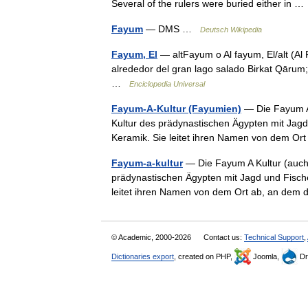
Several of the rulers were buried either in 
Fayum
— DMS …
Deutsch Wikipedia
Fayum, El
— altFayum o Al fayum, El/alt (Al
alrededor del gran lago salado Birkat Qārum
…
Enciclopedia Universal
Fayum-A-Kultur (Fayumien)
— Die Fayum A 
Kultur des prädynastischen Ägypten mit Jagd
Keramik. Sie leitet ihren Namen von dem O
Fayum-a-kultur
— Die Fayum A Kultur (auch 
prädynastischen Ägypten mit Jagd und Fische
leitet ihren Namen von dem Ort ab, an de
© Academic, 2000-2026
Contact us:
Technical Support
,
Dictionaries export
, created on PHP,
Joomla,
Dr