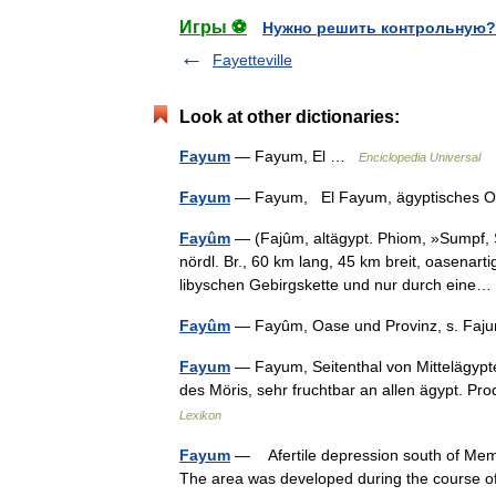
Игры ⚽
Нужно решить контрольную?
Fayetteville
Look at other dictionaries:
Fayum
— Fayum, El …
Enciclopedia Universal
Fayum
— Fayum, El Fayum, ägyptisches 
Fayûm
— (Fajûm, altägypt. Phiom, »Sumpf, S
nördl. Br., 60 km lang, 45 km breit, oasenar
libyschen Gebirgskette und nur durch ein
Fayûm
— Fayûm, Oase und Provinz, s. F
Fayum
— Fayum, Seitenthal von Mittelägypte
des Möris, sehr fruchtbar an allen ägypt. Pr
Lexikon
Fayum
— Afertile depression south of Memp
The area was developed during the course of