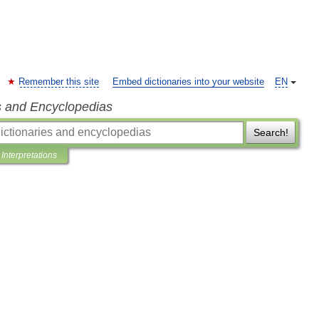
Remember this site
Embed dictionaries into your website
EN
s and Encyclopedias
Search!
Interpretations