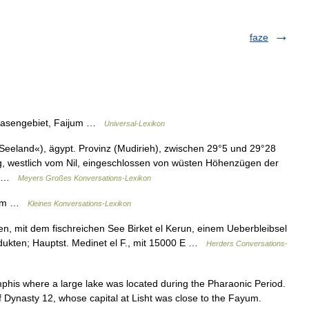
faze
Oasengebiet, Faijum …
Universal-Lexikon
eeland«), ägypt. Provinz (Mudirieh), zwischen 29°5 und 29°28
tig, westlich vom Nil, eingeschlossen von wüsten Höhenzügen der
e… …
Meyers Großes Konversations-Lexikon
ajum …
Kleines Konversations-Lexikon
n, mit dem fischreichen See Birket el Kerun, einem Ueberbleibsel
odukten; Hauptst. Medinet el F., mit 15000 E …
Herders Conversations-
his where a large lake was located during the Pharaonic Period.
 Dynasty 12, whose capital at Lisht was close to the Fayum.